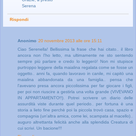
Serena
Rispondi
Anonimo
20 novembre 2013 alle ore 15:11
Ciao Serenella! Bellissima la frase che hai citato.. il libro
ancora non l'ho letto, ma ultimamente ne sto sentendo
sempre più parlare e credo lo leggerò! Non mi stupisce
purtroppo leggere della maialina regalata come se fosse un
oggetto.. anni fa, quando lavoravo in canile, mi capitò una
maialina abbandonata da una famiglia.. pensa che
l'avevano presa ancora piccolissima per far giocare i figli,
per poi non riuscire a gestirla una volta grande (VIVEVANO
IN APPARTAMENTO!!). Potrei scrivere un diario delle
assurdità viste durante quel periodo.. per fortuna è una
storia a lieto fine perchè poi la piccola trovò casa, spazio e
compagnia (un'altra amica, come lei, scampata al macello)..
auguro altrettanta felicità anche alla splendida Creatura di
cui scrivi. Un bacione!!!