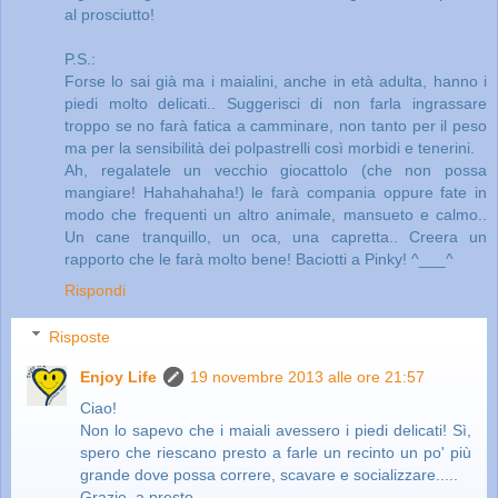
al prosciutto!
P.S.:
Forse lo sai già ma i maialini, anche in età adulta, hanno i
piedi molto delicati.. Suggerisci di non farla ingrassare
troppo se no farà fatica a camminare, non tanto per il peso
ma per la sensibilità dei polpastrelli così morbidi e tenerini.
Ah, regalatele un vecchio giocattolo (che non possa
mangiare! Hahahahaha!) le farà compania oppure fate in
modo che frequenti un altro animale, mansueto e calmo..
Un cane tranquillo, un oca, una capretta.. Creera un
rapporto che le farà molto bene! Baciotti a Pinky! ^___^
Rispondi
Risposte
Enjoy Life
19 novembre 2013 alle ore 21:57
Ciao!
Non lo sapevo che i maiali avessero i piedi delicati! Sì,
spero che riescano presto a farle un recinto un po' più
grande dove possa correre, scavare e socializzare.....
Grazie, a presto