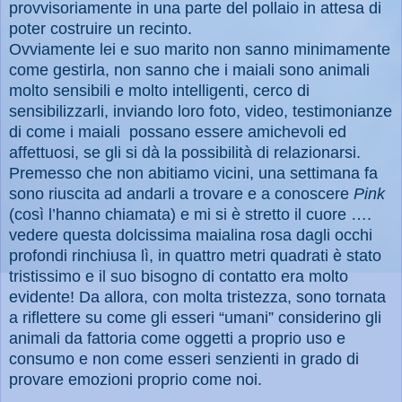
provvisoriamente in una parte del pollaio in attesa di
poter costruire un recinto.
Ovviamente lei e suo marito non sanno minimamente
come gestirla, non sanno che i maiali sono animali
molto sensibili e molto intelligenti, cerco di
sensibilizzarli, inviando loro foto, video, testimonianze
di come i maiali
possano essere amichevoli ed
affettuosi, se gli si dà la possibilità di relazionarsi.
Premesso che non abitiamo vicini, una settimana fa
sono riuscita ad andarli a trovare e a conoscere
Pink
(così l’hanno chiamata) e mi si è stretto il cuore ….
vedere questa dolcissima maialina rosa dagli occhi
profondi rinchiusa lì, in quattro metri quadrati è stato
tristissimo e il suo bisogno di contatto era molto
evidente! Da allora, con molta tristezza, sono tornata
a riflettere su come gli esseri “umani” considerino gli
animali da fattoria come oggetti a proprio uso e
consumo e non come esseri senzienti in grado di
provare emozioni proprio come noi.