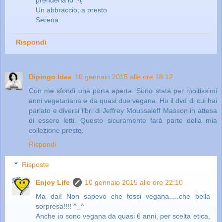
Un abbraccio, a presto
Serena
Rispondi
Dipingo Idee
10 gennaio 2015 alle ore 18:12
Con me sfondi una porta aperta. Sono stata per moltissimi
anni vegetariana e da quasi due vegana. Ho il dvd di cui hai
parlato e diversi libri di Jeffrey Moussaieff Masson in attesa
di essere letti. Questo sicuramente farà parte della mia
collezione presto.
Rispondi
Risposte
Enjoy Life
10 gennaio 2015 alle ore 22:10
Ma dai! Non sapevo che fossi vegana.....che bella
sorpresa!!!! ^_^
Anche io sono vegana da quasi 6 anni, per scelta etica,