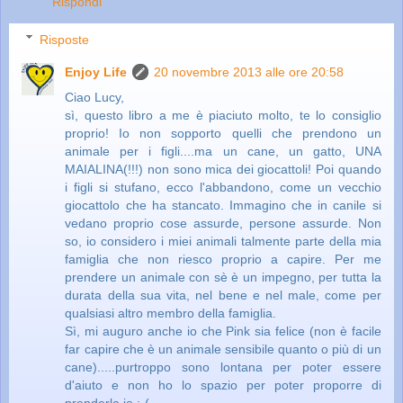
Rispondi
Risposte
Enjoy Life
20 novembre 2013 alle ore 20:58
Ciao Lucy,
sì, questo libro a me è piaciuto molto, te lo consiglio
proprio! Io non sopporto quelli che prendono un
animale per i figli....ma un cane, un gatto, UNA
MAIALINA(!!!) non sono mica dei giocattoli! Poi quando
i figli si stufano, ecco l'abbandono, come un vecchio
giocattolo che ha stancato. Immagino che in canile si
vedano proprio cose assurde, persone assurde. Non
so, io considero i miei animali talmente parte della mia
famiglia che non riesco proprio a capire. Per me
prendere un animale con sè è un impegno, per tutta la
durata della sua vita, nel bene e nel male, come per
qualsiasi altro membro della famiglia.
Sì, mi auguro anche io che Pink sia felice (non è facile
far capire che è un animale sensibile quanto o più di un
cane).....purtroppo sono lontana per poter essere
d'aiuto e non ho lo spazio per poter proporre di
prenderla io :-(