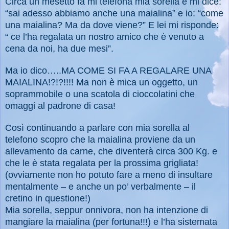
Circa un mesetto fa mi telefona mia sorella e mi dice:
“sai adesso abbiamo anche una maialina” e io: “come
una maialina? Ma da dove viene?” E lei mi risponde:
“ ce l’ha regalata un nostro amico che è venuto a
cena da noi, ha due mesi”.
Ma io dico…..MA COME SI FA A REGALARE UNA
MAIALINA!?!?!!!! Ma non è mica un oggetto, un
soprammobile o una scatola di cioccolatini che
omaggi al padrone di casa!
Così continuando a parlare con mia sorella al
telefono scopro che la maialina proviene da un
allevamento da carne, che diventerà circa 300 Kg. e
che le è stata regalata per la prossima grigliata!
(ovviamente non ho potuto fare a meno di insultare
mentalmente – e anche un po’ verbalmente – il
cretino in questione!)
Mia sorella, seppur onnivora, non ha intenzione di
mangiare la maialina (per fortuna!!!) e l’ha sistemata