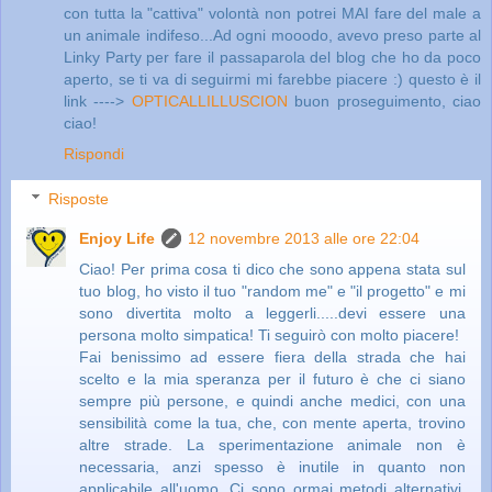
con tutta la "cattiva" volontà non potrei MAI fare del male a
un animale indifeso...Ad ogni mooodo, avevo preso parte al
Linky Party per fare il passaparola del blog che ho da poco
aperto, se ti va di seguirmi mi farebbe piacere :) questo è il
link ---->
OPTICALLILLUSCION
buon proseguimento, ciao
ciao!
Rispondi
Risposte
Enjoy Life
12 novembre 2013 alle ore 22:04
Ciao! Per prima cosa ti dico che sono appena stata sul
tuo blog, ho visto il tuo "random me" e "il progetto" e mi
sono divertita molto a leggerli.....devi essere una
persona molto simpatica! Ti seguirò con molto piacere!
Fai benissimo ad essere fiera della strada che hai
scelto e la mia speranza per il futuro è che ci siano
sempre più persone, e quindi anche medici, con una
sensibilità come la tua, che, con mente aperta, trovino
altre strade. La sperimentazione animale non è
necessaria, anzi spesso è inutile in quanto non
applicabile all'uomo. Ci sono ormai metodi alternativi,