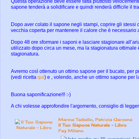
Questa operazione deve essere fatta piuttosto velocemente p
sapone tenderà a solidificare e quindi renderà difficile il t
Dopo aver colato il sapone negli stampi, coprire gli stessi c
vecchia coperta per mantenere il calore che è necessario a
Dopo 48 ore sformare i saponi e lasciare stagionare all’ari
utilizzato dopo circa un mese, ma la stagionatura ottimale è
stagionatura.
Avremo così ottenuto un ottimo sapone per il bucato, per pre
(vedi ricetta
qui
) e , volendo, anche un ottimo sapone per la
Buona saponificazione!!!
:-)
A chi volesse approfondire l'argomento, consiglio di legge
Marina Tadiello
,
Patrizia Garzena
Il Tuo Sapone Naturale - Libro
Fag Milano