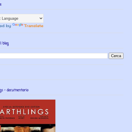
e
ed by
Translate
l blog
gs - documentario