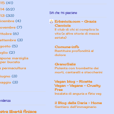
15
(41)
14
(62)
Siti che mi piacciono
13
(33)
icembre
(4)
Erbaviola.com – Grazia
Cacciola
ovembre
(7)
Il club di chi si complica la
ttobre
(6)
vita (e altre storie di mezza
estate)
ettembre
(3)
gosto
(5)
Comune-info
Restituire profondità al
uglio
(2)
dolore
apone marsiglia
per bucato
GranoSalis
a permacultura
Polenta con trombette dei
morti, cantarelli e steccherini
iugno
(3)
Vegan blog - Ricette
maggio
(3)
Vegan - Vegane - Cruelty
Free
Insalata di anguria e feta veg
evidenza
il Blog della Daria - Home
Sentiero dell'immaginario
tra libertà finisce