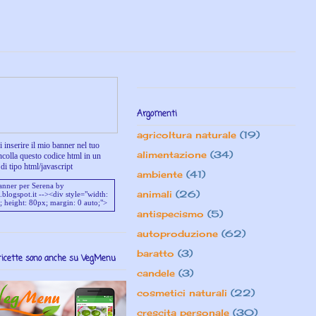
Argomenti
agricoltura naturale
(19)
 inserire il mio banner nel tuo
alimentazione
(34)
ncolla questo codice html in un
di tipo html/javascript
ambiente
(41)
animali
(26)
antispecismo
(5)
autoproduzione
(62)
baratto
(3)
ricette sono anche su VegMenu
candele
(3)
cosmetici naturali
(22)
crescita personale
(30)