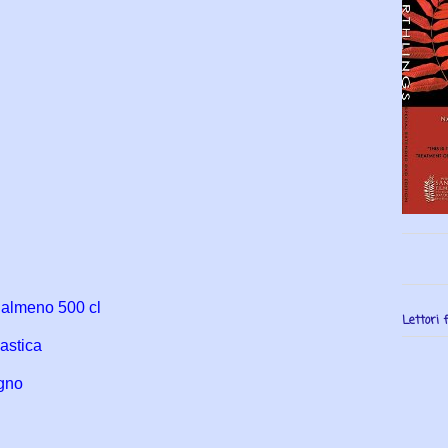
i almeno 500 cl
Lettori f
lastica
egno