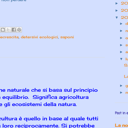
20
►
20
►
20
▼
d
►
n
►
ecrescita
,
detersivi ecologici
,
saponi
o
►
s
►
a
►
l
▼
S
L
g
►
e naturale che si basa sul principio
►
 equilibrio. Significa agricoltura
e gli ecosistemi della natura.
Post in 
ltura è quello in base al quale tutti
ra loro reciprocamente. Si potrebbe
La nos