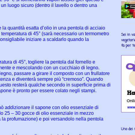
un luogo sicuro (dentro il lavello o dentro una
 la quantità esatta d’olio in una pentola di acciaio
a temperatura di 45° (sarà necessario un termometro
Sei in v
onsigliabile iniziare a scaldarlo quando la
vegetari
fa per te
ura di 45°, togliere la pentola dal fornello e
tamente e mescolando con un cucchiaio di legno.
egno, passare a girare il composto con un frullatore
istenza e diventerà sempre più “cremoso”. Quando
questo resterà qualche secondo in superficie prima di
sapone è pronto per essere colato negli stampi.
può addizionare il sapone con olio essenziale di
o 25 – 30 gocce di olio essenziale in mezzo
a la profumazione) e poi versandolo nella pentola
Uno dei 