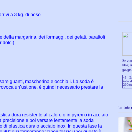
rivi a 3 kg. di peso
ella margarina, dei formaggi, dei gelati, barattoli
r dolci)
Se vuoi
blog, i
gadget 
sare guanti, mascherina e occhiali. La soda è
voca un’ustione, è quindi necessario prestare la
Le mie 
tica dura resistente al calore o in pyrex o in acciaio
ma precisione e poi versare lentamente la soda
 di plastica dura o acciaio inox. In questa fase la
e 90° e si formeranno vapori tossici (per questo è