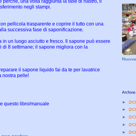
erché, una volta raggiunta la fase di nastro, il
rasferimento negli stampi.
on pellicola trasparente e coprire il tutto con una
lla successiva fase di saponificazione.
a in un luogo asciutto e fresco. Il sapone può essere
 di 8 settimane; il sapone migliora con la
Nuova
parare il sapone liquido fai da te per lavatrice
 nostra pelle!
Archivio
2
►
re questo libro/manuale
20
►
20
►
20
►
20
►