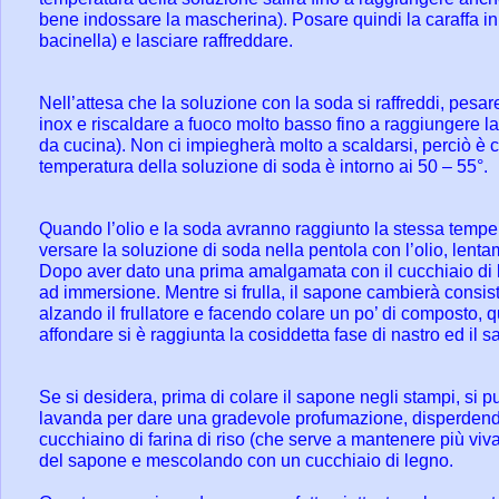
bene indossare la mascherina). Posare quindi la caraffa in 
bacinella) e lasciare raffreddare.
Nell’attesa che la soluzione con la soda si raffreddi, pesare
inox e riscaldare a fuoco molto basso fino a raggiungere l
da cucina). Non ci impiegherà molto a scaldarsi, perciò è c
temperatura della soluzione di soda è intorno ai 50 – 55°.
Quando l’olio e la soda avranno raggiunto la stessa temperat
versare la soluzione di soda nella pentola con l’olio, len
Dopo aver dato una prima amalgamata con il cucchiaio di l
ad immersione. Mentre si frulla, il sapone cambierà cons
alzando il frullatore e facendo colare un po’ di composto, 
affondare si è raggiunta la cosiddetta fase di nastro ed il 
Se si desidera, prima di colare il sapone negli stampi, si 
lavanda per dare una gradevole profumazione, disperdend
cucchiaino di farina di riso (che serve a mantenere più viv
del sapone e mescolando con un cucchiaio di legno.