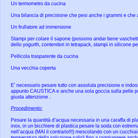
Un termometro da cucina
Una bilancia di precisione che pesi anche i grammi e che ar
Un frullatore ad immersione
Stampi per colare il sapone (possono andar bene vaschette d
dello yogurth, contenitori in tetrapack, stampi in silicone pe
Pellicola trasparente da cucina
Una vecchia coperta
E’ necessario pesare tutto con assoluta precisione e indos
appunto CAUSTICA e anche una sola goccia sulla pelle pro
giusta attenzione .
Procedimento:
Pesare la quantità d’acqua necessaria in una caraffa di plas
inox, in un bicchiere di plastica pesare la soda con estre
nell’acqua (MAI il contrario!!!) mescolando con un cucchiaio
temperatura della soluzione salirà fino a raggiungere anch