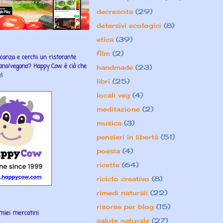
decrescita
(29)
detersivi ecologici
(8)
etica
(39)
film
(2)
acanza e cerchi un ristorante
ano/vegano? Happy Cow è ciò che
handmade
(23)
!
libri
(25)
locali veg
(4)
meditazione
(2)
musica
(3)
pensieri in libertà
(51)
poesia
(4)
ricette
(64)
riciclo creativo
(8)
rimedi naturali
(22)
risorse per blog
(15)
miei mercatini
salute naturale
(27)