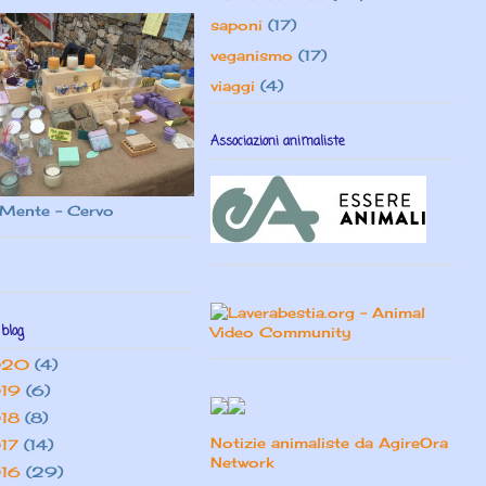
saponi
(17)
veganismo
(17)
viaggi
(4)
Associazioni animaliste
Mente - Cervo
 blog
020
(4)
19
(6)
18
(8)
Notizie animaliste da AgireOra
17
(14)
Network
16
(29)