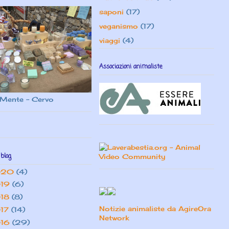
saponi
(17)
veganismo
(17)
viaggi
(4)
Associazioni animaliste
Mente - Cervo
 blog
020
(4)
19
(6)
18
(8)
Notizie animaliste da AgireOra
17
(14)
Network
16
(29)