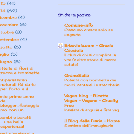
15
(41)
14
(62)
Siti che mi piacciono
icembre
(4)
ovembre
(6)
Comune-info
Ciascuno cresce solo se
ttobre
(3)
sognato
ettembre
(4)
Erbaviola.com – Grazia
gosto
(6)
Cacciola
uglio
(5)
Il club di chi si complica la
vita (e altre storie di mezza
iugno
(5)
estate)
ittelle di fiori di
zucca e trombette
GranoSalis
ntiparassitari
Polenta con trombette dei
naturali fai da te
morti, cantarelli e steccherini
per l'orto e il...
Vegan blog - Ricette
l mio primo anno
Vegan - Vegane - Cruelty
da
blogger...festeggia
Free
mo con un ...
Insalata di anguria e feta veg
cambi e baratti
il Blog della Daria - Home
....una bella
Sentiero dell'immaginario
esperienza!
emi oleaginosi e