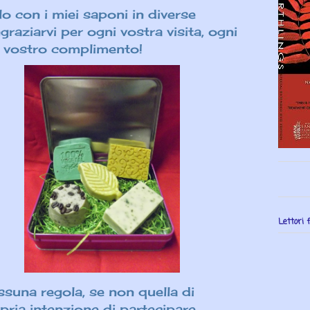
lo con i miei saponi in diverse
raziarvi per ogni vostra visita, ogni
i vostro complimento!
Lettori f
ssuna regola, se non quella di
ria intenzione di partecipare.