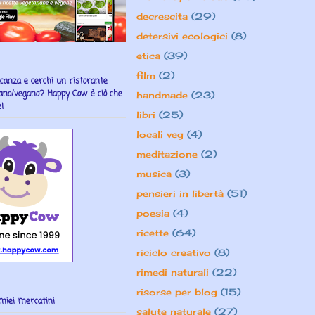
decrescita
(29)
detersivi ecologici
(8)
etica
(39)
film
(2)
acanza e cerchi un ristorante
ano/vegano? Happy Cow è ciò che
handmade
(23)
!
libri
(25)
locali veg
(4)
meditazione
(2)
musica
(3)
pensieri in libertà
(51)
poesia
(4)
ricette
(64)
riciclo creativo
(8)
rimedi naturali
(22)
risorse per blog
(15)
miei mercatini
salute naturale
(27)