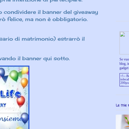
e/o condividere il banner del giveaway
rò felice, ma non è obbligatorio.
rsario di matrimonio) estrarrò il
evando il banner qui sotto.
Se vuoi
blog, i
gadget 
Le mie 