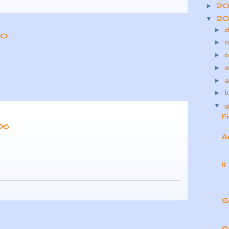
20
►
20
▼
d
►
40
n
►
o
►
s
►
a
►
l
►
g
▼
Fr
:06
A
I
S
S