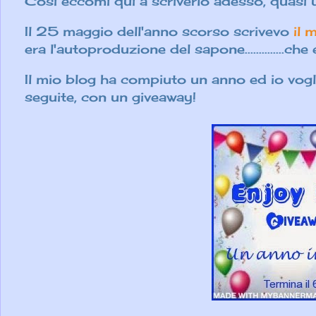
Così eccomi qui a scriverlo adesso, quasi u
Il 25 maggio dell'anno scorso scrivevo
il 
era l'autoproduzione del sapone........
......ch
Il mio blog ha compiuto un anno
ed io vogl
seguite, con un giveaway!