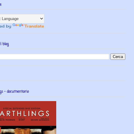
e
ed by
Translate
l blog
gs - documentario