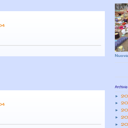
:04
Nuova
Archivio
2
►
20
►
:04
20
►
20
►
20
►