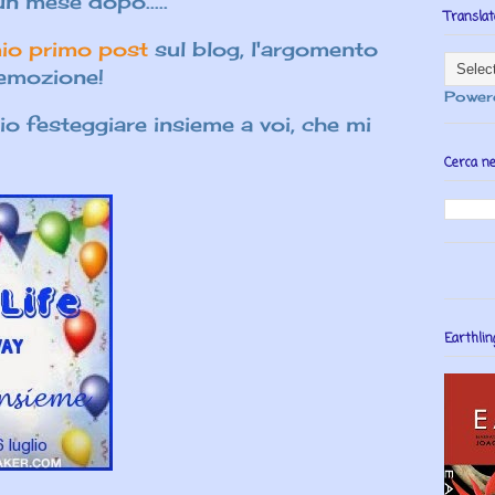
n mese dopo.....
Translat
mio primo post
sul blog,
l'argomento
e emozione!
Power
io festeggiare insieme a voi, che mi
Cerca ne
Earthlin