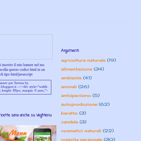
Argomenti
agricoltura naturale
(19)
 inserire il mio banner nel tuo
alimentazione
(34)
ncolla questo codice html in un
di tipo html/javascript
ambiente
(41)
animali
(26)
antispecismo
(5)
autoproduzione
(62)
baratto
(3)
ricette sono anche su VegMenu
candele
(3)
cosmetici naturali
(22)
crescita personale
(30)