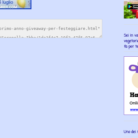
Sei in v
vegetari
fa per te
Uno dei 