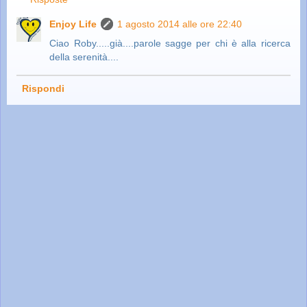
Enjoy Life
1 agosto 2014 alle ore 22:40
Ciao Roby.....già....parole sagge per chi è alla ricerca
della serenità....
Rispondi