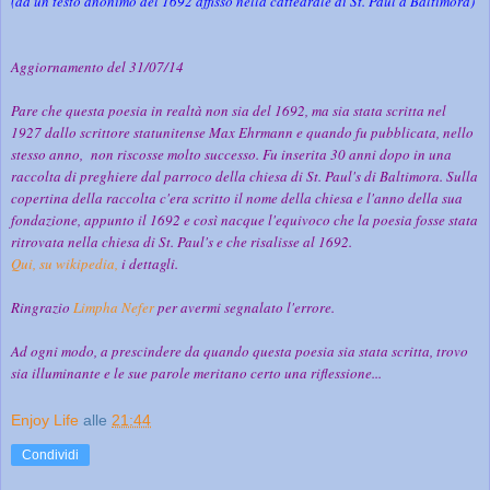
(da un testo anonimo del 1692 affisso nella cattedrale di St. Paul a Baltimora)
Aggiornamento del 31/07/14
Pare che questa poesia in realtà non sia del 1692, ma sia stata scritta nel
1927 dallo scrittore statunitense Max Ehrmann e quando fu pubblicata, nello
stesso anno, non
riscosse molto successo. Fu inserita 30 anni dopo in una
raccolta di preghiere dal parroco della chiesa di St. Paul's di Baltimora. Sulla
copertina della raccolta c'era scritto il nome della chiesa e l'anno della sua
fondazione, appunto il 1692 e così nacque l'equivoco che la poesia fosse stata
ritrovata nella chiesa di St. Paul's e che risalisse al 1692.
Qui, su wikipedia,
i dettagli.
Ringrazio
Limpha Nefer
per avermi segnalato l'errore.
Ad ogni modo, a prescindere da
quando questa poesia sia stata scritta, trovo
sia illuminante e le sue parole meritano certo una riflessione...
Enjoy Life
alle
21:44
Condividi