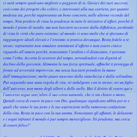
ci sarà sempre qualcuno migliore o peggiore di te. Gioisci dei tuoi successi,
così come dei progetti che coltivi, e interessati alla tua carriera, per quanto
modesta sia, perchè rappresenta un bene concreto, nelle alterne vicende del
tempo. Non perdere di vista la prudenza in tutte le iniziative d’affari, perchè il
mondo è pieno di insidie, ma non lasciarti accecare dalla diffidenza, perdendo
di vista le virtù che pure esistono: al mondo vi sono molti che si sforzano di
raggiungere ideali elevati e l’eroismo si pratica dovunque. Resta fedele a te
stesso; soprattutto non simulare sentimenti d’affetto e non essere cinico
riguardo all’amore perchè, nonostante l’aridità e il disincanto, è perenne
come l’erba. Accetta lo scorrere del tempo, arrendendoti con dignità al
declino della gioventù. Alimenta la tua forza spirituale, affinchè ti protegga di
fronte ad avversità improvvise, ma senza lasciarti prendere la mano
dall’immaginazione; molte paure nascono dalla stanchezza e dalla solitudine.
Pur seguendo una sana regola di vita, sii indulgente con te stesso; sei un figlio
dell’universo, non meno degli alberi e delle stelle. Hai il diritto di essere qui e
l’universo segue senz’altro il suo corso naturale, che ti sia chiaro o meno.
Quindi cerca di essere in pace con Dio, qualunque significato abbia per te e
quali che siano le tue pene e le tue aspirazioni nella rumorosa confusione
della vita. Resta in pace con la tua anima. Nonostante gli affanni, le delusioni
e i sogni infranti il mondo è pur sempre meraviglioso. Sii prudente, ma cerca
di essere felice!"