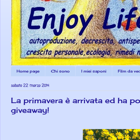
Home page
Chi sono
I miei saponi
Film da ve
sabato 22 marzo 2014
La primavera è arrivata ed ha por
giveaway!