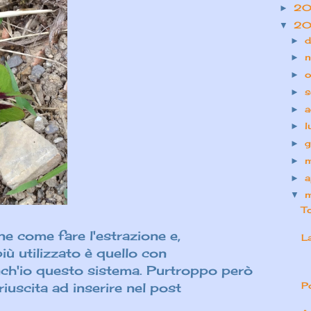
20
►
20
▼
d
►
n
►
o
►
s
►
a
►
l
►
g
►
►
a
►
▼
T
e come fare l'estrazione e,
L
iù utilizzato è quello con
nch'io questo sistema. Purtroppo però
uscita ad inserire nel post
P