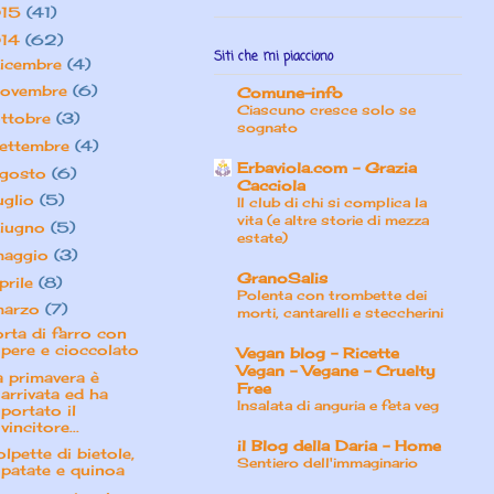
15
(41)
14
(62)
Siti che mi piacciono
icembre
(4)
ovembre
(6)
Comune-info
Ciascuno cresce solo se
ttobre
(3)
sognato
ettembre
(4)
Erbaviola.com – Grazia
gosto
(6)
Cacciola
uglio
(5)
Il club di chi si complica la
vita (e altre storie di mezza
iugno
(5)
estate)
maggio
(3)
GranoSalis
prile
(8)
Polenta con trombette dei
marzo
(7)
morti, cantarelli e steccherini
orta di farro con
pere e cioccolato
Vegan blog - Ricette
Vegan - Vegane - Cruelty
a primavera è
Free
arrivata ed ha
Insalata di anguria e feta veg
portato il
vincitore...
il Blog della Daria - Home
olpette di bietole,
Sentiero dell'immaginario
patate e quinoa