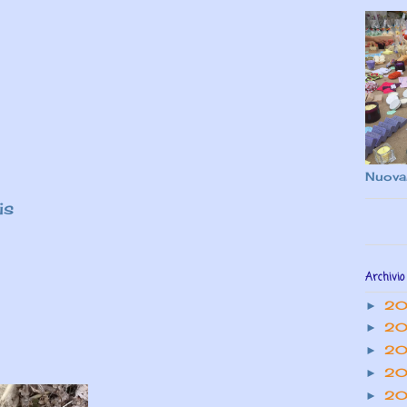
Nuova
is
Archivio
2
►
20
►
20
►
20
►
20
►