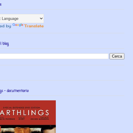
e
ed by
Translate
l blog
gs - documentario