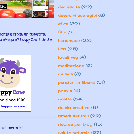
decrescita
(29)
detersivi ecologici
(8)
etica
(39)
film
(2)
acanza e cerchi un ristorante
ano/vegano? Happy Cow è ciò che
handmade
(23)
!
libri
(25)
locali veg
(4)
meditazione
(2)
musica
(3)
pensieri in libertà
(51)
poesia
(4)
ricette
(64)
riciclo creativo
(8)
rimedi naturali
(22)
risorse per blog
(15)
miei mercatini
salute naturale
(27)