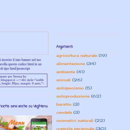
Argomenti
agricoltura naturale
(19)
 inserire il mio banner nel tuo
alimentazione
(34)
ncolla questo codice html in un
di tipo html/javascript
ambiente
(41)
animali
(26)
antispecismo
(5)
autoproduzione
(62)
baratto
(3)
ricette sono anche su VegMenu
candele
(3)
cosmetici naturali
(22)
crescita personale
(30)