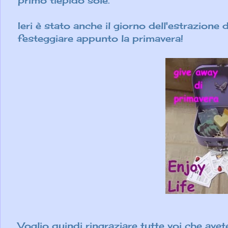
primo tiepido sole.
Ieri è stato anche il giorno dell'estrazione
festeggiare appunto la primavera!
Voglio quindi ringraziare tutte voi che avet