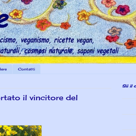
dere
Contatti
Sii il
tato il vincitore del