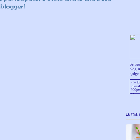
blogger!
Se vuoi
blog, i
gadget 
Le mie 