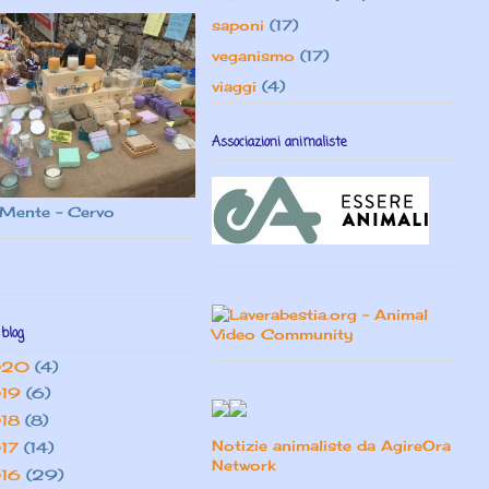
saponi
(17)
veganismo
(17)
viaggi
(4)
Associazioni animaliste
Mente - Cervo
 blog
020
(4)
19
(6)
18
(8)
Notizie animaliste da AgireOra
17
(14)
Network
16
(29)