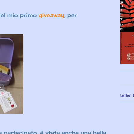
 del mio primo
giveaway
, per
Lettori f
e partecipato, è stata anche una bella