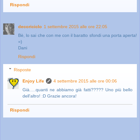
Rispondi
decoriciclo
1 settembre 2015 alle ore 22:05
Bè, lo sai che con me con il baratto sfondi una porta aperta!
=)
Dani
Rispondi
Risposte
Enjoy Life
4 settembre 2015 alle ore 00:06
Già.....quanti ne abbiamo già fatti????? Uno più bello
dell'altro! :D Grazie ancora!
Rispondi