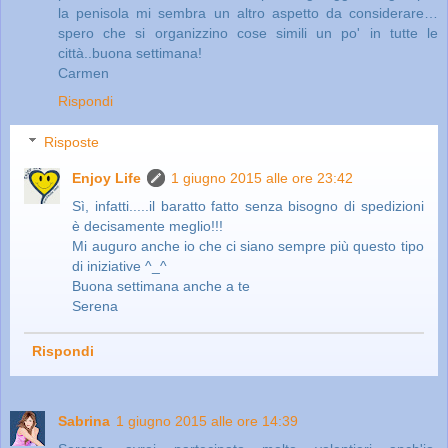
la penisola mi sembra un altro aspetto da considerare…
spero che si organizzino cose simili un po' in tutte le
città..buona settimana!
Carmen
Rispondi
Risposte
Enjoy Life
1 giugno 2015 alle ore 23:42
Sì, infatti.....il baratto fatto senza bisogno di spedizioni
è decisamente meglio!!!
Mi auguro anche io che ci siano sempre più questo tipo
di iniziative ^_^
Buona settimana anche a te
Serena
Rispondi
Sabrina
1 giugno 2015 alle ore 14:39