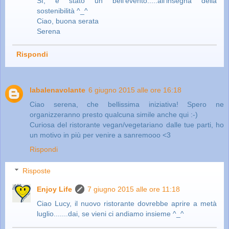
Sì, è stato un bell'evento.....all'insegna della
sostenibilità ^_^
Ciao, buona serata
Serena
Rispondi
labalenavolante
6 giugno 2015 alle ore 16:18
Ciao serena, che bellissima iniziativa! Spero ne
organizzeranno presto qualcuna simile anche qui :-)
Curiosa del ristorante vegan/vegetariano dalle tue parti, ho
un motivo in più per venire a sanremooo <3
Rispondi
Risposte
Enjoy Life
7 giugno 2015 alle ore 11:18
Ciao Lucy, il nuovo ristorante dovrebbe aprire a metà
luglio.......dai, se vieni ci andiamo insieme ^_^