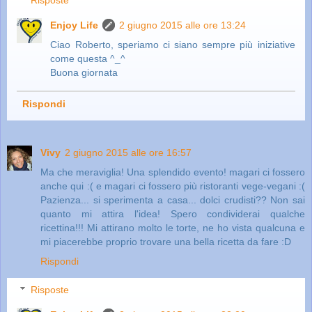
Enjoy Life
2 giugno 2015 alle ore 13:24
Ciao Roberto, speriamo ci siano sempre più iniziative
come questa ^_^
Buona giornata
Rispondi
Vivy
2 giugno 2015 alle ore 16:57
Ma che meraviglia! Una splendido evento! magari ci fossero
anche qui :( e magari ci fossero più ristoranti vege-vegani :(
Pazienza... si sperimenta a casa... dolci crudisti?? Non sai
quanto mi attira l'idea! Spero condividerai qualche
ricettina!!! Mi attirano molto le torte, ne ho vista qualcuna e
mi piacerebbe proprio trovare una bella ricetta da fare :D
Rispondi
Risposte