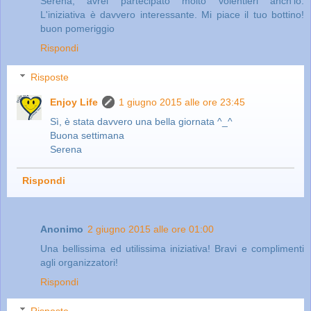
Serena, avrei partecipato molto volentieri anch'io.
L'iniziativa è davvero interessante. Mi piace il tuo bottino!
buon pomeriggio
Rispondi
Risposte
Enjoy Life
1 giugno 2015 alle ore 23:45
Sì, è stata davvero una bella giornata ^_^
Buona settimana
Serena
Rispondi
Anonimo
2 giugno 2015 alle ore 01:00
Una bellissima ed utilissima iniziativa! Bravi e complimenti
agli organizzatori!
Rispondi
Risposte