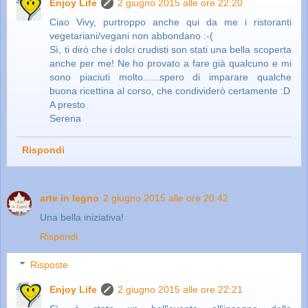
Enjoy Life
2 giugno 2015 alle ore 22:20
Ciao Vivy, purtroppo anche qui da me i ristoranti
vegetariani/vegani non abbondano :-(
Sì, ti dirò che i dolci crudisti son stati una bella scoperta
anche per me! Ne ho provato a fare già qualcuno e mi
sono piaciuti molto......spero di imparare qualche
buona ricettina al corso, che condividerò certamente :D
A presto
Serena
Rispondi
arte in legno
2 giugno 2015 alle ore 20:42
Una bella iniziativa!
Rispondi
Risposte
Enjoy Life
2 giugno 2015 alle ore 22:21