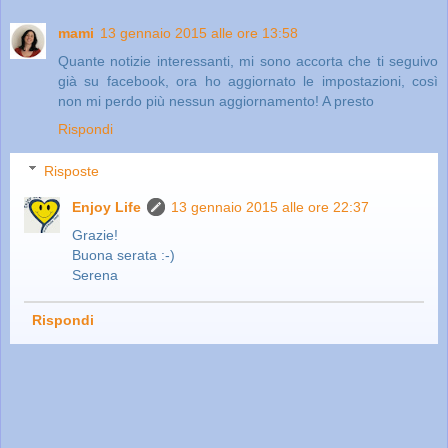
mami
13 gennaio 2015 alle ore 13:58
Quante notizie interessanti, mi sono accorta che ti seguivo
già su facebook, ora ho aggiornato le impostazioni, così
non mi perdo più nessun aggiornamento! A presto
Rispondi
Risposte
Enjoy Life
13 gennaio 2015 alle ore 22:37
Grazie!
Buona serata :-)
Serena
Rispondi