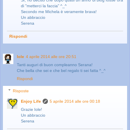
Sì, ho deciso che dopo quasi un anno di blog fosse ora
di "metterci la faccia" ^_^
Secondo me Michela è veramente brava!
Un abbraccio
Serena
Rispondi
Iole
4 aprile 2014 alle ore 20:51
Tanti auguri di buon compleanno Serana!
Che bella che sei e che bel regalo ti sei fatta ^_^
Rispondi
Risposte
Enjoy Life
5 aprile 2014 alle ore 00:18
Grazie Iole!
Un abbraccio
Serena