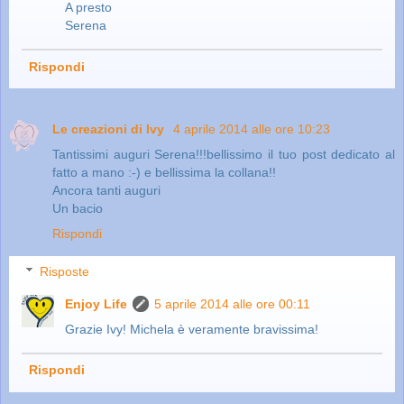
A presto
Serena
Rispondi
Le creazioni di Ivy
4 aprile 2014 alle ore 10:23
Tantissimi auguri Serena!!!bellissimo il tuo post dedicato al
fatto a mano :-) e bellissima la collana!!
Ancora tanti auguri
Un bacio
Rispondi
Risposte
Enjoy Life
5 aprile 2014 alle ore 00:11
Grazie Ivy! Michela è veramente bravissima!
Rispondi