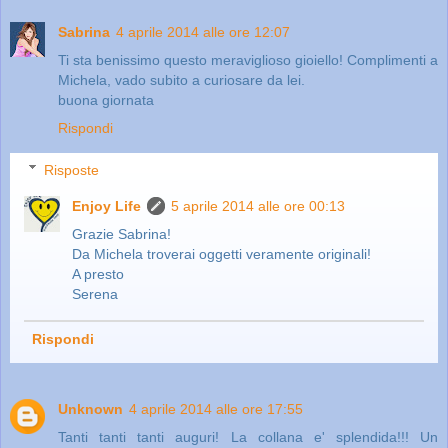
Sabrina
4 aprile 2014 alle ore 12:07
Ti sta benissimo questo meraviglioso gioiello! Complimenti a
Michela, vado subito a curiosare da lei.
buona giornata
Rispondi
Risposte
Enjoy Life
5 aprile 2014 alle ore 00:13
Grazie Sabrina!
Da Michela troverai oggetti veramente originali!
A presto
Serena
Rispondi
Unknown
4 aprile 2014 alle ore 17:55
Tanti tanti tanti auguri! La collana e' splendida!!! Un