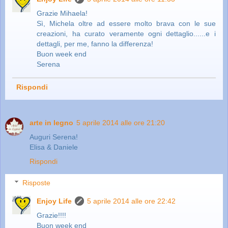
Grazie Mihaela!
Sì, Michela oltre ad essere molto brava con le sue
creazioni, ha curato veramente ogni dettaglio......e i
dettagli, per me, fanno la differenza!
Buon week end
Serena
Rispondi
arte in legno
5 aprile 2014 alle ore 21:20
Auguri Serena!
Elisa & Daniele
Rispondi
Risposte
Enjoy Life
5 aprile 2014 alle ore 22:42
Grazie!!!!
Buon week end