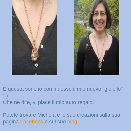
E questa sono io con indosso il mio nuovo "gioiello"
:-)
Che ne dite, vi piace il mio auto-regalo?
Potete trovare Michela e le sue creazioni sulla sua
pagina
Facebook
e sul suo
blog