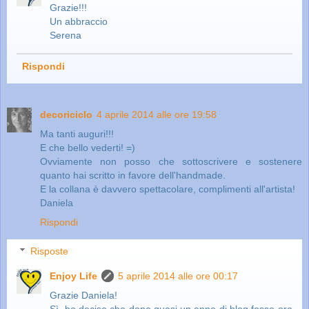
Grazie!!!
Un abbraccio
Serena
Rispondi
decoriciclo
4 aprile 2014 alle ore 19:58
Ma tanti auguri!!!
E che bello vederti! =)
Ovviamente non posso che sottoscrivere e sostenere
quanto hai scritto in favore dell'handmade.
E la collana è davvero spettacolare, complimenti all'artista!
Daniela
Rispondi
Risposte
Enjoy Life
5 aprile 2014 alle ore 00:17
Grazie Daniela!