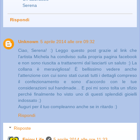
Serena
Rispondi
Unknown
5 aprile 2014 alle ore 09:32
Ciao, Serena! :) Leggo questo post grazie al link che
l'artista Michela ha condiviso sulla propria pagina facebook
e non sono riuscita a trattanermi dal lasciarti un saluto :) La
collana è meravigliosa! È bellissimo vedere anche
l'attenzione con cui sono stati curati tutti i dettagli compreso
il confezionamento e sono d'accordo con le tue
considerazioni sul handmade... E poi mi sono tolta un sfizio
perché finalmente ho visto uno di questi splendidi gioielli
indossato ;)
Auguri per il tuo compleanno anche se in ritardo :)
Rispondi
Risposte
Enjoy Life
5 aprile 2014 alle ore 11:33