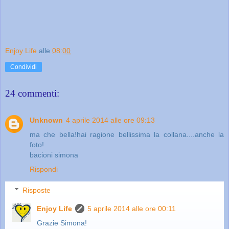
Enjoy Life
alle
08:00
Condividi
24 commenti:
Unknown
4 aprile 2014 alle ore 09:13
ma che bella!hai ragione bellissima la collana....anche la
foto!
bacioni simona
Rispondi
Risposte
Enjoy Life
5 aprile 2014 alle ore 00:11
Grazie Simona!