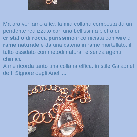
Ma ora veniamo a
lei
,
la mia collana composta da un
pendente realizzato con una bellissima pietra di
cristallo di rocca purissimo
incorniciata con wire di
rame naturale
e da una catena in rame martellato, il
tutto ossidato con metodi naturali e senza agenti
chimici.
A me ricorda tanto una collana elfica, in stile Galadriel
de Il Signore degli Anelli...